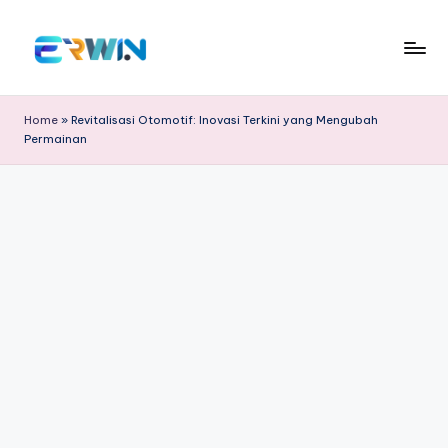
Skip
to
E
Cari
content
Informasi
r
Home
»
Revitalisasi Otomotif: Inovasi Terkini yang Mengubah
Menarik
Permainan
w
dan
Edukatif
in
W
id
ia
nt
o