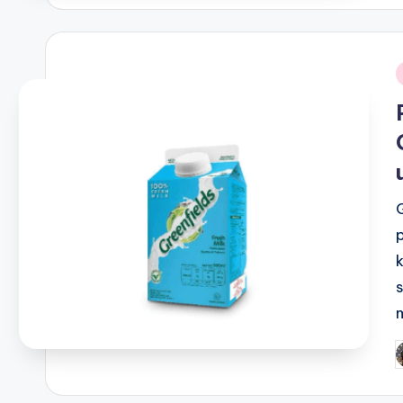
i
P
b