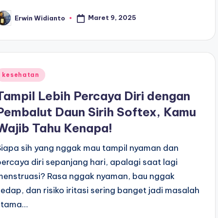
Maret 9, 2025
Erwin Widianto
osted
y
Posted
kesehatan
n
Tampil Lebih Percaya Diri dengan
Pembalut Daun Sirih Softex, Kamu
Wajib Tahu Kenapa!
Siapa sih yang nggak mau tampil nyaman dan
percaya diri sepanjang hari, apalagi saat lagi
menstruasi? Rasa nggak nyaman, bau nggak
sedap, dan risiko iritasi sering banget jadi masalah
utama…