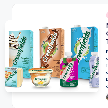
i
P
b