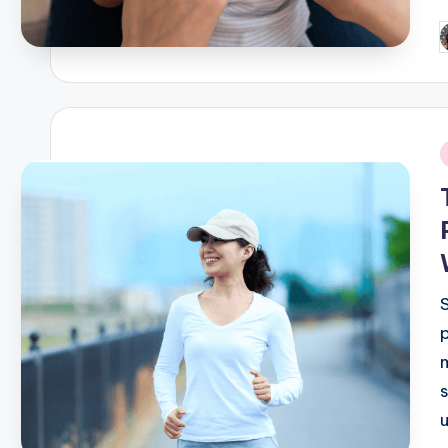
P
b
i