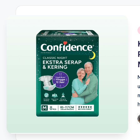
i
P
b