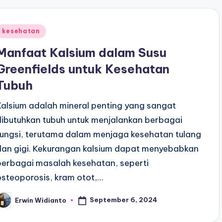
Posted
kesehatan
n
Manfaat Kalsium dalam Susu
Greenfields untuk Kesehatan
Tubuh
Kalsium adalah mineral penting yang sangat
dibutuhkan tubuh untuk menjalankan berbagai
fungsi, terutama dalam menjaga kesehatan tulang
dan gigi. Kekurangan kalsium dapat menyebabkan
berbagai masalah kesehatan, seperti
osteoporosis, kram otot,…
September 6, 2024
Erwin Widianto
osted
y