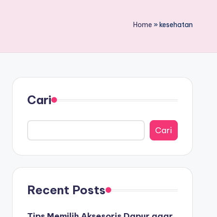
Home
»
kesehatan
Cari
Cari
Recent Posts
Tips Memilih Aksesoris Dapur agar