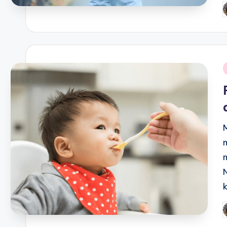
P
b
i
P
b