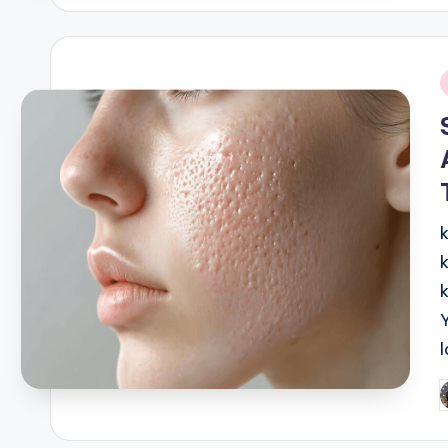
i
P
b