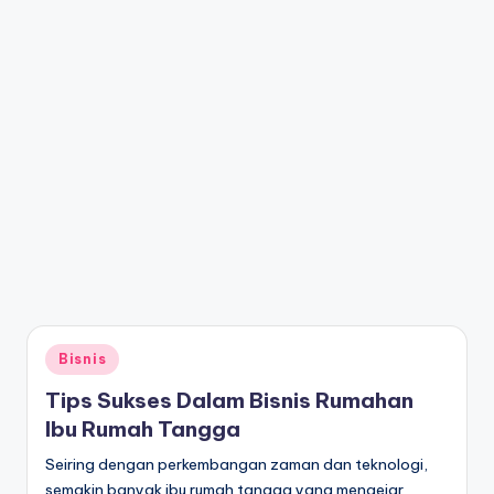
Posted
Bisnis
in
Tips Sukses Dalam Bisnis Rumahan
Ibu Rumah Tangga
Seiring dengan perkembangan zaman dan teknologi,
semakin banyak ibu rumah tangga yang mengejar