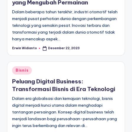
yang Mengubah Permainan
Dalam beberapa tahun terakhir, industri otomotif telah
menjadi pusat perhatian dunia dengan perkembangan
teknologi yang semakin pesat. Inovasi terbaru dan
transformasi yang terjadi dalam dunia otomotif tidak
hanya mencakup aspek…
Erwin Widianto
Desember 22, 2023
Posted
by
Posted
Bisnis
in
Peluang Digital Business:
Transformasi Bisnis di Era Teknologi
Dalam era globalisasi dan kemajuan teknologi, bisnis
digital menjadi kunci utama dalam menghadapi
tantangan persaingan. Konsep digital business telah
menjadi landasan bagi perusahaan-perusahaan yang
ingin terus berkembang dan relevan di…