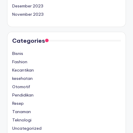
Desember 2023
November 2023
Categories
Bisnis
Fashion
Kecantikan
kesehatan
Otomotif
Pendidikan
Resep
Tanaman
Teknologi
Uncategorized