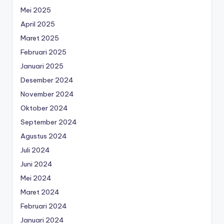
Mei 2025
April 2025
Maret 2025
Februari 2025
Januari 2025
Desember 2024
November 2024
Oktober 2024
September 2024
Agustus 2024
Juli 2024
Juni 2024
Mei 2024
Maret 2024
Februari 2024
Januari 2024