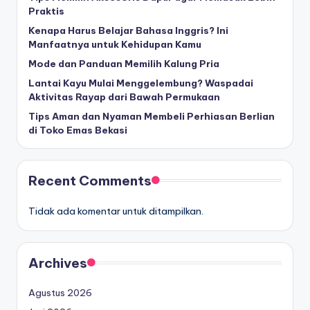
Praktis
Kenapa Harus Belajar Bahasa Inggris? Ini
Manfaatnya untuk Kehidupan Kamu
Mode dan Panduan Memilih Kalung Pria
Lantai Kayu Mulai Menggelembung? Waspadai
Aktivitas Rayap dari Bawah Permukaan
Tips Aman dan Nyaman Membeli Perhiasan Berlian
di Toko Emas Bekasi
Recent Comments
Tidak ada komentar untuk ditampilkan.
Archives
Agustus 2026