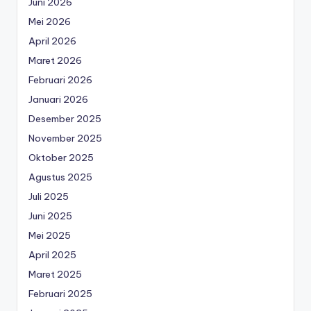
Juni 2026
Mei 2026
April 2026
Maret 2026
Februari 2026
Januari 2026
Desember 2025
November 2025
Oktober 2025
Agustus 2025
Juli 2025
Juni 2025
Mei 2025
April 2025
Maret 2025
Februari 2025