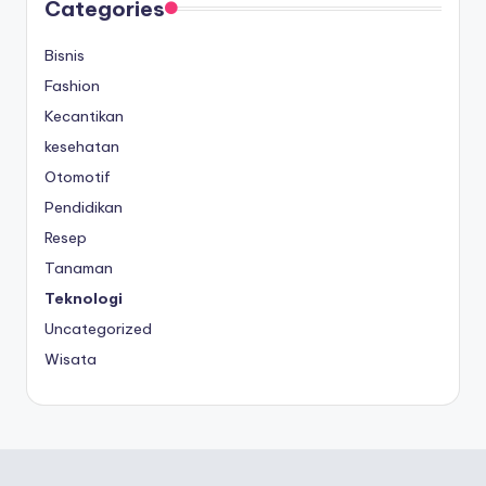
Categories
Bisnis
Fashion
Kecantikan
kesehatan
Otomotif
Pendidikan
Resep
Tanaman
Teknologi
Uncategorized
Wisata