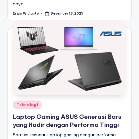
daya…
Erwin Widianto
Desember 18, 2025
Posted
by
Posted
Teknologi
in
Laptop Gaming ASUS Generasi Baru
yang Hadir dengan Performa Tinggi
Saat ini, mencari Laptop gaming dengan performa