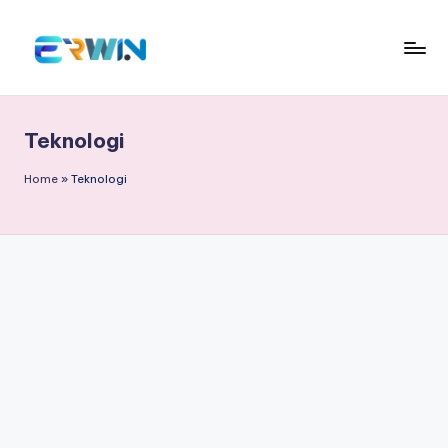
Skip
to
E
Cari
content
Informasi
r
Menarik
Teknologi
w
dan
Edukatif
in
Home
»
Teknologi
W
id
ia
nt
o