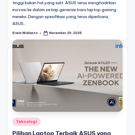
tinggi bukan hal yang sulit. ASUS terus menghadirkan
inovasi ke dalam setiap generasi baru laptop gaming
mereka. Dengan spesifikasi yang terus diperbarui,
ASUS…
Erwin Widianto
November 29, 2025
Posted
by
Posted
Teknologi
in
Pilihan Laptop Terbaik ASUS yang