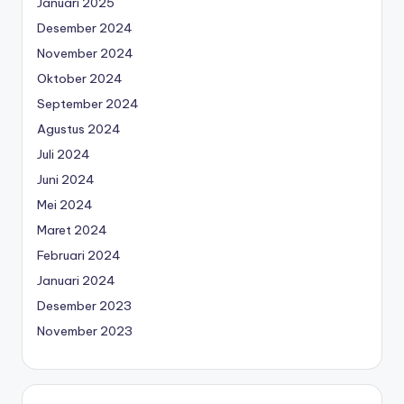
Januari 2025
Desember 2024
November 2024
Oktober 2024
September 2024
Agustus 2024
Juli 2024
Juni 2024
Mei 2024
Maret 2024
Februari 2024
Januari 2024
Desember 2023
November 2023