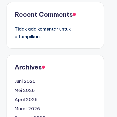
Recent Comments
Tidak ada komentar untuk
ditampilkan.
Archives
Juni 2026
Mei 2026
April 2026
Maret 2026