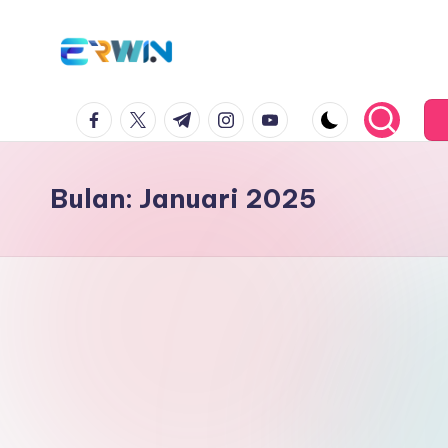
Skip
to
Er
Cari
content
facebook.com
twitter.com
t.me
instagram.com
youtube.com
Informasi
w
Menarik
in
dan
Bulan:
Januari 2025
Edukatif
W
id
ia
nt
o