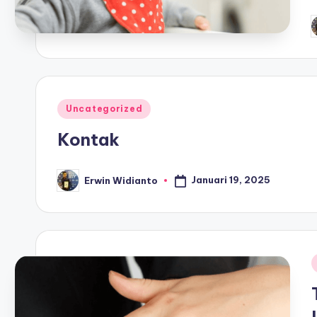
P
b
Posted
Uncategorized
in
Kontak
Januari 19, 2025
Erwin Widianto
Posted
by
i