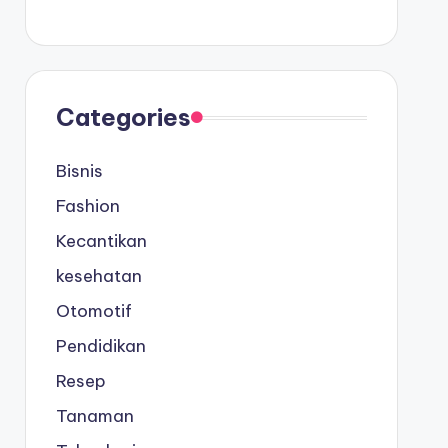
Categories
Bisnis
Fashion
Kecantikan
kesehatan
Otomotif
Pendidikan
Resep
Tanaman