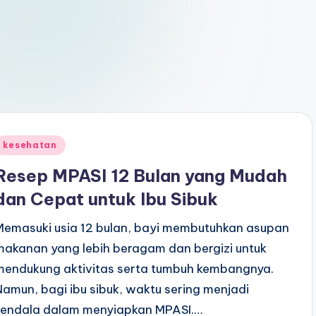
Posted
kesehatan
n
Resep MPASI 12 Bulan yang Mudah
dan Cepat untuk Ibu Sibuk
Memasuki usia 12 bulan, bayi membutuhkan asupan
makanan yang lebih beragam dan bergizi untuk
mendukung aktivitas serta tumbuh kembangnya.
Namun, bagi ibu sibuk, waktu sering menjadi
kendala dalam menyiapkan MPASI.…