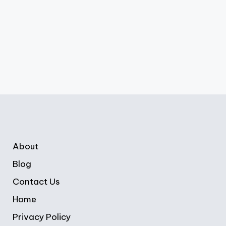
About
Blog
Contact Us
Home
Privacy Policy