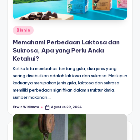
Posted
Bisnis
in
Memahami Perbedaan Laktosa dan
Sukrosa, Apa yang Perlu Anda
Ketahui?
Ketika kita membahas tentang gula, dua jenis yang
sering disebutkan adalah laktosa dan sukrosa. Meskipun
keduanya merupakan jenis gula, laktosa dan sukrosa
memiliki perbedaan signifikan dalam struktur kimia,
sumber makanan,…
Erwin Widianto
Agustus 29, 2024
Posted
by