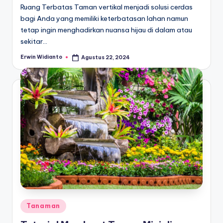
Ruang Terbatas Taman vertikal menjadi solusi cerdas
bagi Anda yang memiliki keterbatasan lahan namun
tetap ingin menghadirkan nuansa hijau di dalam atau
sekitar…
Erwin Widianto
Agustus 22, 2024
Posted
by
Posted
Tanaman
in