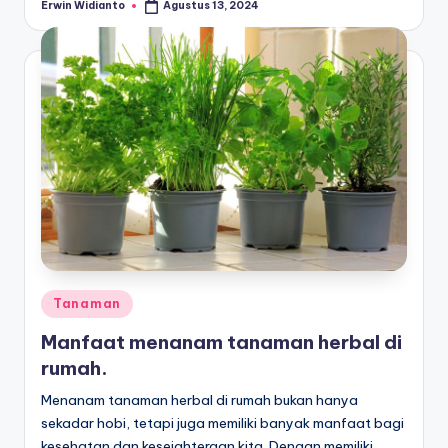
Erwin Widianto
Agustus 13, 2024
Posted
by
Posted
Tanaman
in
Manfaat menanam tanaman herbal di
rumah.
Menanam tanaman herbal di rumah bukan hanya
sekadar hobi, tetapi juga memiliki banyak manfaat bagi
kesehatan dan kesejahteraan kita. Dengan memiliki