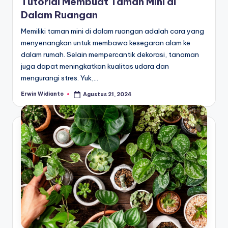
Tutorial Membuat Taman Mini di
Dalam Ruangan
Memiliki taman mini di dalam ruangan adalah cara yang
menyenangkan untuk membawa kesegaran alam ke
dalam rumah. Selain mempercantik dekorasi, tanaman
juga dapat meningkatkan kualitas udara dan
mengurangi stres. Yuk,…
Erwin Widianto
Agustus 21, 2024
Posted
by