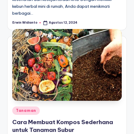
kebun herbal mini di rumah, Anda dapat menikmati
berbagai…
Erwin Widianto
Agustus 12, 2024
Posted
by
Posted
Tanaman
in
Cara Membuat Kompos Sederhana
untuk Tanaman Subur