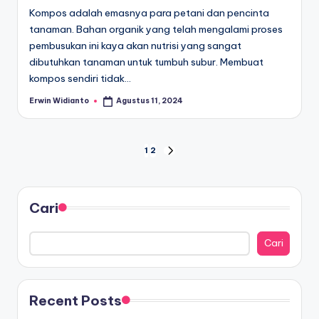
Kompos adalah emasnya para petani dan pencinta
tanaman. Bahan organik yang telah mengalami proses
pembusukan ini kaya akan nutrisi yang sangat
dibutuhkan tanaman untuk tumbuh subur. Membuat
kompos sendiri tidak…
Erwin Widianto
Agustus 11, 2024
Posted
by
Paginasi
1
2
NEXT
PAGE
pos
Cari
Cari
Recent Posts