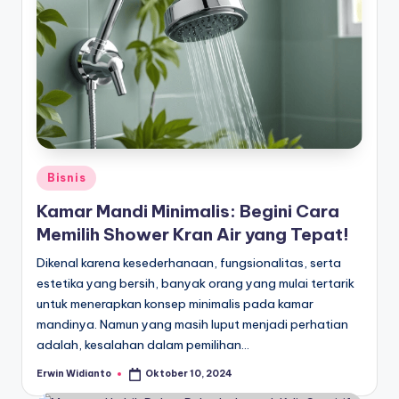
Posted
Bisnis
in
Kamar Mandi Minimalis: Begini Cara
Memilih Shower Kran Air yang Tepat!
Dikenal karena kesederhanaan, fungsionalitas, serta
estetika yang bersih, banyak orang yang mulai tertarik
untuk menerapkan konsep minimalis pada kamar
mandinya. Namun yang masih luput menjadi perhatian
adalah, kesalahan dalam pemilihan…
Erwin Widianto
Oktober 10, 2024
Posted
by