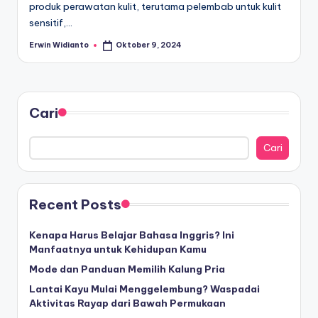
produk perawatan kulit, terutama pelembab untuk kulit
sensitif,…
Erwin Widianto
Oktober 9, 2024
Posted
by
Cari
Cari
Recent Posts
Kenapa Harus Belajar Bahasa Inggris? Ini
Manfaatnya untuk Kehidupan Kamu
Mode dan Panduan Memilih Kalung Pria
Lantai Kayu Mulai Menggelembung? Waspadai
Aktivitas Rayap dari Bawah Permukaan