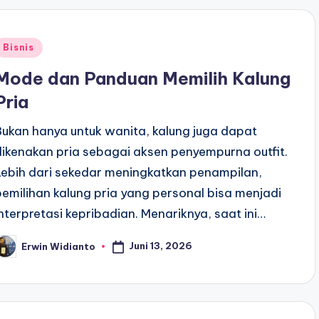
Posted
Bisnis
n
Mode dan Panduan Memilih Kalung
Pria
Bukan hanya untuk wanita, kalung juga dapat
dikenakan pria sebagai aksen penyempurna outfit.
Lebih dari sekedar meningkatkan penampilan,
pemilihan kalung pria yang personal bisa menjadi
interpretasi kepribadian. Menariknya, saat ini…
Juni 13, 2026
Erwin Widianto
osted
y