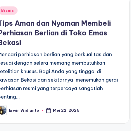
Posted
Bisnis
n
Tips Aman dan Nyaman Membeli
Perhiasan Berlian di Toko Emas
Bekasi
Mencari perhiasan berlian yang berkualitas dan
sesuai dengan selera memang membutuhkan
ketelitian khusus. Bagi Anda yang tinggal di
kawasan Bekasi dan sekitarnya, menemukan gerai
perhiasan resmi yang terpercaya sangatlah
penting…
Mei 22, 2026
Erwin Widianto
osted
y