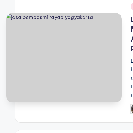
i
P
b