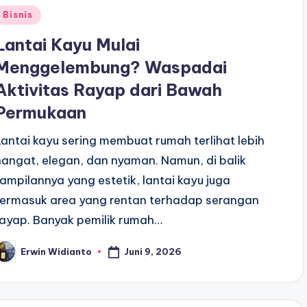
Posted
Bisnis
n
Lantai Kayu Mulai
Menggelembung? Waspadai
Aktivitas Rayap dari Bawah
Permukaan
Lantai kayu sering membuat rumah terlihat lebih
hangat, elegan, dan nyaman. Namun, di balik
tampilannya yang estetik, lantai kayu juga
termasuk area yang rentan terhadap serangan
rayap. Banyak pemilik rumah…
Juni 9, 2026
Erwin Widianto
osted
y