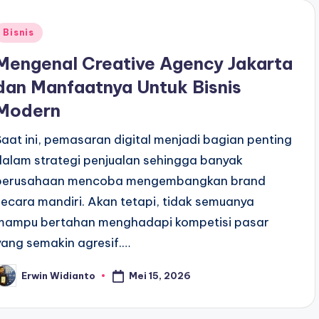
Posted
Bisnis
n
Mengenal Creative Agency Jakarta
dan Manfaatnya Untuk Bisnis
Modern
Saat ini, pemasaran digital menjadi bagian penting
dalam strategi penjualan sehingga banyak
perusahaan mencoba mengembangkan brand
secara mandiri. Akan tetapi, tidak semuanya
mampu bertahan menghadapi kompetisi pasar
yang semakin agresif.…
Mei 15, 2026
Erwin Widianto
osted
y