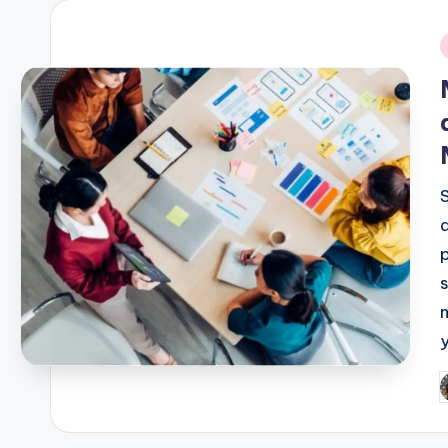
i
P
b