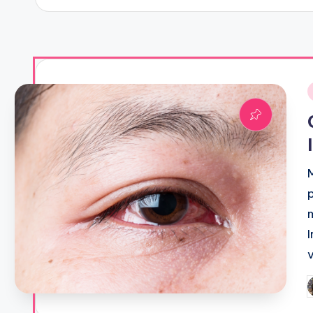
i
P
b