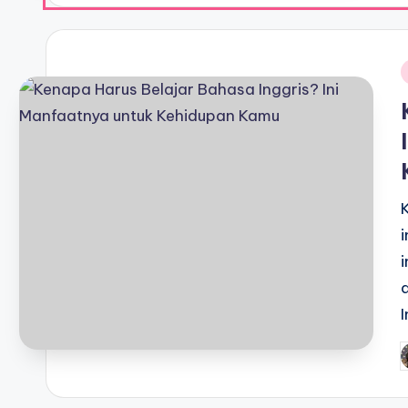
i
P
b