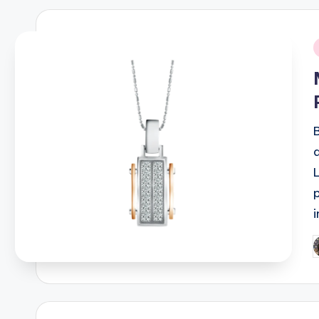
i
P
b