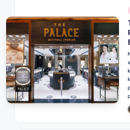
i
P
b