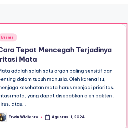
Posted
Bisnis
n
Cara Tepat Mencegah Terjadinya
Iritasi Mata
Mata adalah salah satu organ paling sensitif dan
penting dalam tubuh manusia. Oleh karena itu,
menjaga kesehatan mata harus menjadi prioritas.
Iritasi mata, yang dapat disebabkan oleh bakteri,
virus, atau…
Agustus 11, 2024
Erwin Widianto
osted
y