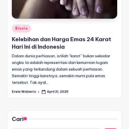
Posted
Bisnis
in
Kelebihan dan Harga Emas 24 Karat
Hari Ini di Indonesia
Dalam dunia perhiasan, istilah “karat” bukan sekadar
angka. Ia adalah representasi dari kemurnian logam
emas yang terkandung dalam sebuah perhiasan.
Semakin tinggi karatnya, semakin murni pula emas
tersebut. Tak ayal…
Erwin Widianto
April 21, 2025
Posted
by
Cari