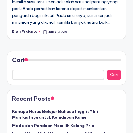
Memilih susu tentu menjadi salah satu hal penting yang
perlu Anda perhatikan karena dapat memberikan
pengaruh bagi si kecil. Pada umumnya, susu menjadi
minuman yang dikenal memiliki banyak nutrisi baik…
Erwin Widianto
Juli 7, 2024
Posted
by
Cari
Cari
Recent Posts
Kenapa Harus Belajar Bahasa Inggris? Ini
Manfaatnya untuk Kehidupan Kamu
Mode dan Panduan Memilih Kalung Pria