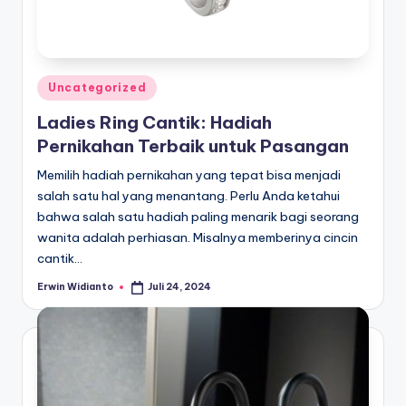
Posted
Uncategorized
in
Ladies Ring Cantik: Hadiah
Pernikahan Terbaik untuk Pasangan
Memilih hadiah pernikahan yang tepat bisa menjadi
salah satu hal yang menantang. Perlu Anda ketahui
bahwa salah satu hadiah paling menarik bagi seorang
wanita adalah perhiasan. Misalnya memberinya cincin
cantik…
Erwin Widianto
Juli 24, 2024
Posted
by