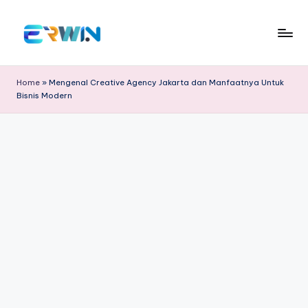
Skip
to
E
Cari
content
Informasi
r
Home
»
Mengenal Creative Agency Jakarta dan Manfaatnya Untuk
Menarik
Bisnis Modern
w
dan
Edukatif
in
W
id
ia
nt
o