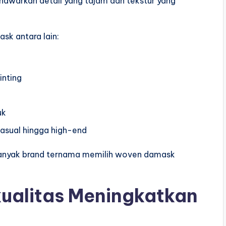
enawarkan detail yang tajam dan tekstur yang
k antara lain:
rinting
duk
 casual hingga high-end
 banyak brand ternama memilih woven damask
ualitas Meningkatkan