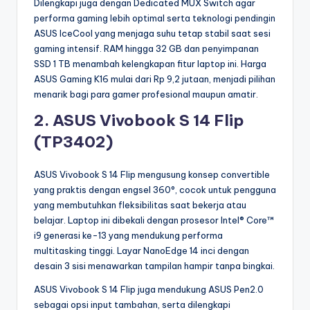
Dilengkapi juga dengan Dedicated MUX Switch agar
performa gaming lebih optimal serta teknologi pendingin
ASUS IceCool yang menjaga suhu tetap stabil saat sesi
gaming intensif. RAM hingga 32 GB dan penyimpanan
SSD 1 TB menambah kelengkapan fitur laptop ini. Harga
ASUS Gaming K16 mulai dari Rp 9,2 jutaan, menjadi pilihan
menarik bagi para gamer profesional maupun amatir.
2. ASUS Vivobook S 14 Flip
(TP3402)
ASUS Vivobook S 14 Flip mengusung konsep convertible
yang praktis dengan engsel 360°, cocok untuk pengguna
yang membutuhkan fleksibilitas saat bekerja atau
belajar. Laptop ini dibekali dengan prosesor Intel® Core™
i9 generasi ke-13 yang mendukung performa
multitasking tinggi. Layar NanoEdge 14 inci dengan
desain 3 sisi menawarkan tampilan hampir tanpa bingkai.
ASUS Vivobook S 14 Flip juga mendukung ASUS Pen2.0
sebagai opsi input tambahan, serta dilengkapi