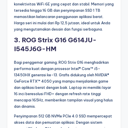
konektivitas WiFi 6E yang cepat dan stabil. Memori yang
tersedia hingga 16 GB dan penyimpanan SSD 1 TB
memastikan kelancaran penggunaan aplikasi berat.
Harga seri ini mulai dari Rp 12,5 jutaan, ideal untuk Anda
yang mengutamakan desain dan fungsi serbaguna.
3. ROG Strix G16 G614JU-
I545J6G-HM
Bagi penggemar gaming, ROG Strix G16 menghadirkan
performa kuat dengan prosesor Intel® Core™ i5-
13450HX generasi ke-13. Grafis didukung oleh NVIDIA®
GeForce RTX™ 4050 yang mampu menjalankan game
dan aplikasi berat dengan baik. Laptop ini memiliki layar
16 inci beresolusi FHD+ dengan refresh rate tinggi
mencapai 165Hz, memberikan tampilan visual yang halus
dan dinamis.
Penyimpanan 512 GB NVMe PCIe 4.0 SSD mempercepat
akses data dan pemuatan aplikasi. Dengan sistem