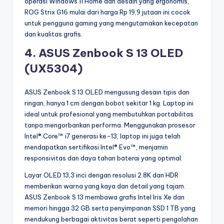
operasi Windows 11 Home dan desain yang ergonomis,
ROG Strix G16 mulai dari harga Rp 19,9 jutaan ini cocok
untuk pengguna gaming yang mengutamakan kecepatan
dan kualitas grafis.
4. ASUS Zenbook S 13 OLED
(UX5304)
ASUS Zenbook S 13 OLED mengusung desain tipis dan
ringan, hanya 1 cm dengan bobot sekitar 1 kg. Laptop ini
ideal untuk profesional yang membutuhkan portabilitas
tanpa mengorbankan performa. Menggunakan prosesor
Intel® Core™ i7 generasi ke-13, laptop ini juga telah
mendapatkan sertifikasi Intel® Evo™, menjamin
responsivitas dan daya tahan baterai yang optimal.
Layar OLED 13,3 inci dengan resolusi 2.8K dan HDR
memberikan warna yang kaya dan detail yang tajam.
ASUS Zenbook S 13 membawa grafis Intel Iris Xe dan
memori hingga 32 GB serta penyimpanan SSD 1 TB yang
mendukung berbagai aktivitas berat seperti pengolahan