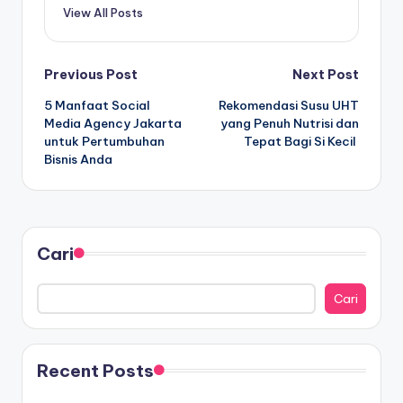
View All Posts
Post
Previous Post
Next Post
5 Manfaat Social
Rekomendasi Susu UHT
navigation
Media Agency Jakarta
yang Penuh Nutrisi dan
untuk Pertumbuhan
Tepat Bagi Si Kecil
Bisnis Anda
Cari
Cari
Recent Posts