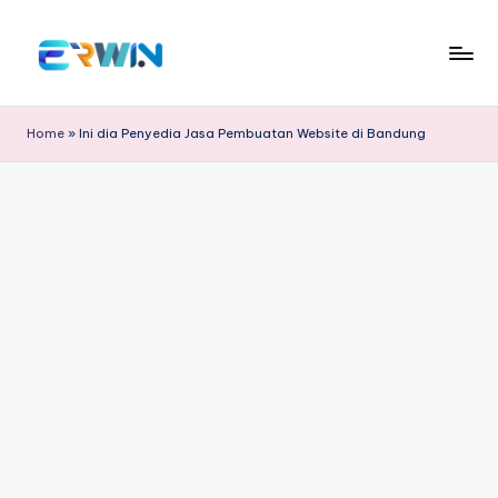
Skip
to
E
Cari
content
Informasi
r
Home
»
Ini dia Penyedia Jasa Pembuatan Website di Bandung
Menarik
w
dan
Edukatif
in
W
id
ia
nt
o